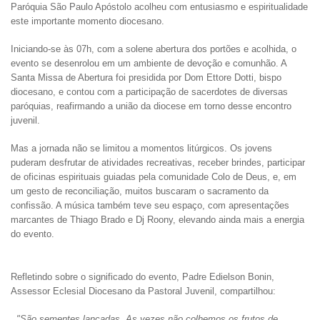
Paróquia São Paulo Apóstolo acolheu com entusiasmo e espiritualidade
este importante momento diocesano.
Iniciando-se às 07h, com a solene abertura dos portões e acolhida, o
evento se desenrolou em um ambiente de devoção e comunhão. A
Santa Missa de Abertura foi presidida por Dom Ettore Dotti, bispo
diocesano, e contou com a participação de sacerdotes de diversas
paróquias, reafirmando a união da diocese em torno desse encontro
juvenil.
Mas a jornada não se limitou a momentos litúrgicos. Os jovens
puderam desfrutar de atividades recreativas, receber brindes, participar
de oficinas espirituais guiadas pela comunidade Colo de Deus, e, em
um gesto de reconciliação, muitos buscaram o sacramento da
confissão. A música também teve seu espaço, com apresentações
marcantes de Thiago Brado e Dj Roony, elevando ainda mais a energia
do evento.
Refletindo sobre o significado do evento, Padre Edielson Bonin,
Assessor Eclesial Diocesano da Pastoral Juvenil, compartilhou:
"São sementes lançadas. As vezes não colhemos os frutos de