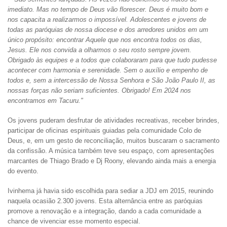
imediato. Mas no tempo de Deus vão florescer. Deus é muito bom e
nos capacita a realizarmos o impossível. Adolescentes e jovens de
todas as paróquias de nossa diocese e dos arredores unidos em um
único propósito: encontrar Aquele que nos encontra todos os dias,
Jesus. Ele nos convida a olharmos o seu rosto sempre jovem.
Obrigado às equipes e a todos que colaboraram para que tudo pudesse
acontecer com harmonia e serenidade. Sem o auxílio e empenho de
todos e, sem a intercessão de Nossa Senhora e São João Paulo II, as
nossas forças não seriam suficientes. Obrigado! Em 2024 nos
encontramos em Tacuru."
Os jovens puderam desfrutar de atividades recreativas, receber brindes,
participar de oficinas espirituais guiadas pela comunidade Colo de
Deus, e, em um gesto de reconciliação, muitos buscaram o sacramento
da confissão. A música também teve seu espaço, com apresentações
marcantes de Thiago Brado e Dj Roony, elevando ainda mais a energia
do evento.
Ivinhema já havia sido escolhida para sediar a JDJ em 2015, reunindo
naquela ocasião 2.300 jovens. Esta alternância entre as paróquias
promove a renovação e a integração, dando a cada comunidade a
chance de vivenciar esse momento especial.