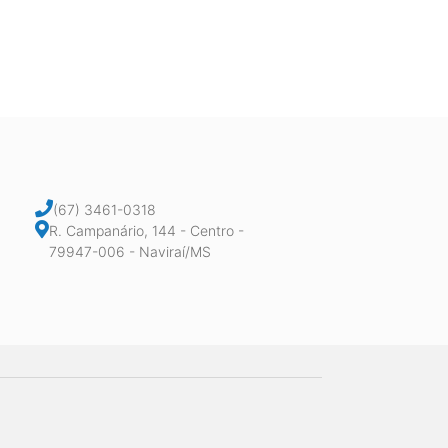
(67) 3461-0318
R. Campanário, 144 - Centro -
79947-006 - Naviraí/MS