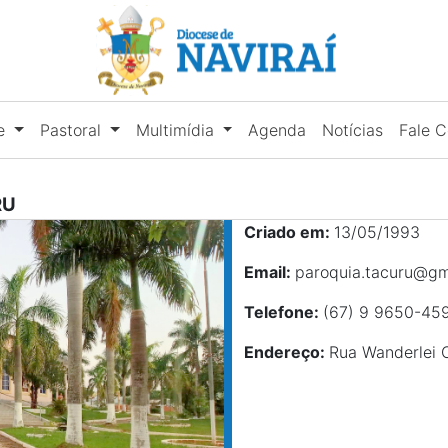
se
Pastoral
Multimídia
Agenda
Notícias
Fale 
RU
Criado em:
13/05/1993
Email:
paroquia.tacuru@gm
Telefone:
(67) 9 9650-45
Endereço:
Rua Wanderlei O