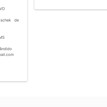
SVD
tschek de
 MS
ândido
ail.com